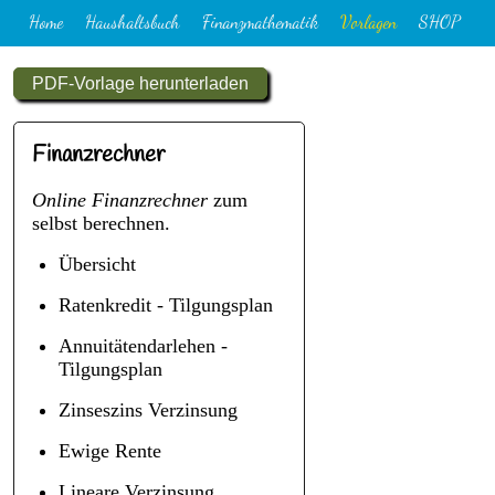
Home
Haushaltsbuch
Finanzmathematik
Vorlagen
SHOP
PDF-Vorlage herunterladen
Finanzrechner
Online Finanzrechner
zum
selbst berechnen.
Übersicht
Ratenkredit - Tilgungsplan
Annuitätendarlehen -
Tilgungsplan
Zinseszins Verzinsung
Ewige Rente
Lineare Verzinsung